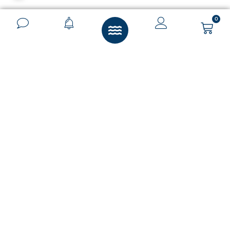
0
Erstklassige
Pools aus
Hartberg
Sie träumen von einem
erfrischenden Pool in
Ihrem Garten, der nicht
nur Erholung bietet,
sondern auch das
Herzstück Ihres
persönlichen
Rückzugsortes darstellt?