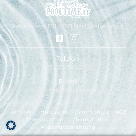
Leitersdorf 128, 8271 Bad Waltersdorf
Telefon
+43 676 560 34 92
E-Mail
office@pooltime.at
Kontakt
Impressum
Datenschutz
AGB
Versandarten
Zahlungsarten
Widerrufsbelehrung