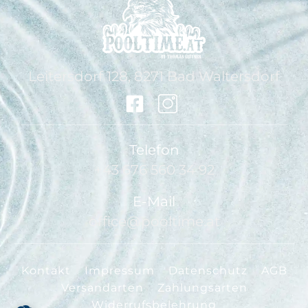
Leitersdorf 128, 8271 Bad Waltersdorf
Telefon
+43 676 560 34 92
E-Mail
office@pooltime.at
Kontakt
Impressum
Datenschutz
AGB
Versandarten
Zahlungsarten
Widerrufsbelehrung