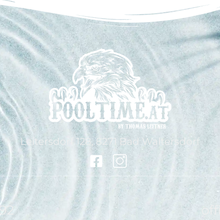
Leitersdorf 128, 8271 Bad Waltersdorf
 92
of