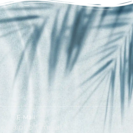
E-Mail
fice@pooltime.at