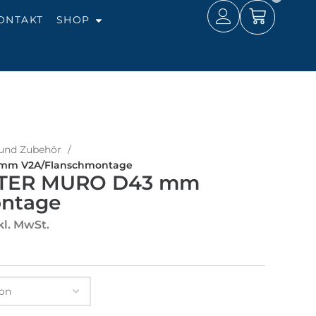
ONTAKT
SHOP
e und Zubehör
mm V2A/Flanschmontage
ITER MURO D43 mm
ntage
kl. MwSt.