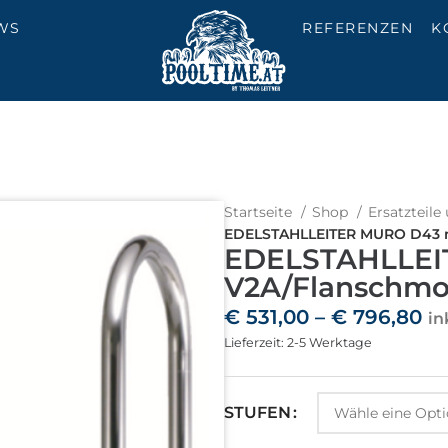
WS
REFERENZEN
K
Startseite
Shop
Ersatzteil
EDELSTAHLLEITER MURO D43 
EDELSTAHLLE
V2A/Flanschmo
€
531,00
–
€
796,80
in
Lieferzeit: 2-5 Werktage
STUFEN